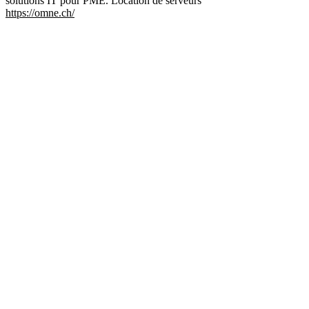
solutions IT pour PME. Location de serveurs
https://omne.ch/